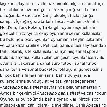
kişi konaklayabilir. Tablo hakkındaki bilgileri açmak için
her tablonun üzerine gelin. Poker içeriği söz konusu
olduğunda Axacasino Girişi oldukça fazla içeriğe
sahiptir. İçeriğe göz atarken Texas Hold'em, Omaha
Hold'em, Türk Pokeri, Tavla gibi oyun seçeneklerini
göreceksiniz. Ayrıca okey oyunlarını seven kullanıcılar
bu bölümde okey oyunları oynamanın keyfini çıkarabilir
ve para kazanabilirler. Pek çok bahis sitesi sayfasından
farklı olarak, site kullanıcılarına ayrılmış sanal sporlar
bölümü sayfası, kullanıcılar için çeşitli oyunlar içerir. Bu
oyunlara bakarsanız sanal euro futbol, sanal futbol,
sanal tenis ve sanal basketbol olduğunu göreceksiniz.
Birçok bahis firmasının sanal bahis dünyasında
kullanıcılarına sunduğu at ve tazı yarışı seçenekleri
Axacasino bahis sitesi
sayfasında bulunmamaktadır.
Ayrıca bir çevrimiçi
Axacasino bahis sitesi
ve casinodur.
Oyuncular bu bölümde bahis oynadıkları birçok spor
müsabakasını canlı olarak izleyebilirler. Canlı Axacasino