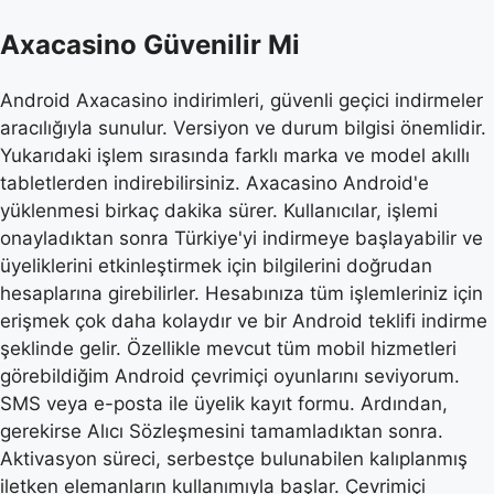
Axacasino Güvenilir Mi
Android Axacasino indirimleri, güvenli geçici indirmeler
aracılığıyla sunulur. Versiyon ve durum bilgisi önemlidir.
Yukarıdaki işlem sırasında farklı marka ve model akıllı
tabletlerden indirebilirsiniz. Axacasino Android'e
yüklenmesi birkaç dakika sürer. Kullanıcılar, işlemi
onayladıktan sonra Türkiye'yi indirmeye başlayabilir ve
üyeliklerini etkinleştirmek için bilgilerini doğrudan
hesaplarına girebilirler. Hesabınıza tüm işlemleriniz için
erişmek çok daha kolaydır ve bir Android teklifi indirme
şeklinde gelir. Özellikle mevcut tüm mobil hizmetleri
görebildiğim Android çevrimiçi oyunlarını seviyorum.
SMS veya e-posta ile üyelik kayıt formu. Ardından,
gerekirse Alıcı Sözleşmesini tamamladıktan sonra.
Aktivasyon süreci, serbestçe bulunabilen kalıplanmış
iletken elemanların kullanımıyla başlar. Çevrimiçi