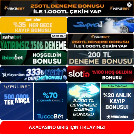
×
AXACASINO GİRİŞ İÇİN TIKLAYINIZ!