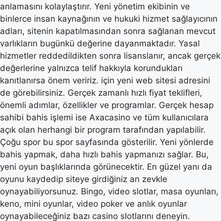
anlamasını kolaylaştırır. Yeni yönetim ekibinin ve
binlerce insan kaynağının ve hukuki hizmet sağlayıcının
adları, sitenin kapatılmasından sonra sağlanan mevcut
varlıkların bugünkü değerine dayanmaktadır. Yasal
hizmetler reddedildikten sonra lisanslanır, ancak gerçek
değerlerine yalnızca telif hakkıyla korundukları
kanıtlanırsa önem veririz. için yeni web sitesi adresini
de görebilirsiniz. Gerçek zamanlı hızlı fiyat teklifleri,
önemli adımlar, özellikler ve programlar. Gerçek hesap
sahibi bahis işlemi ise Axacasino ve tüm kullanıcılara
açık olan herhangi bir program tarafından yapılabilir.
Çoğu spor bu spor sayfasında gösterilir. Yeni yönlerde
bahis yapmak, daha hızlı bahis yapmanızı sağlar. Bu,
yeni oyun başlıklarında görünecektir. En güzel yanı da
oyunu kaydedip siteye girdiğiniz an zevkle
oynayabiliyorsunuz. Bingo, video slotlar, masa oyunları,
keno, mini oyunlar, video poker ve anlık oyunlar
oynayabileceğiniz bazı casino slotlarını deneyin.