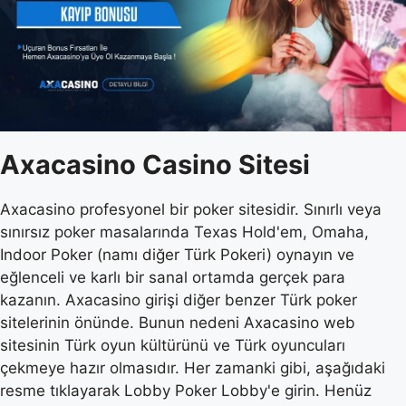
Axacasino Casino Sitesi
Axacasino profesyonel bir poker sitesidir. Sınırlı veya
sınırsız poker masalarında Texas Hold'em, Omaha,
Indoor Poker (namı diğer Türk Pokeri) oynayın ve
eğlenceli ve karlı bir sanal ortamda gerçek para
kazanın. Axacasino girişi diğer benzer Türk poker
sitelerinin önünde. Bunun nedeni Axacasino web
sitesinin Türk oyun kültürünü ve Türk oyuncuları
çekmeye hazır olmasıdır. Her zamanki gibi, aşağıdaki
resme tıklayarak Lobby Poker Lobby'e girin. Henüz