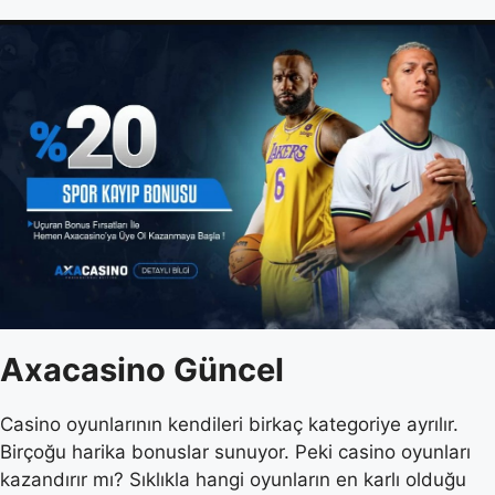
Axacasino Güncel
Casino oyunlarının kendileri birkaç kategoriye ayrılır.
Birçoğu harika bonuslar sunuyor. Peki casino oyunları
kazandırır mı? Sıklıkla hangi oyunların en karlı olduğu