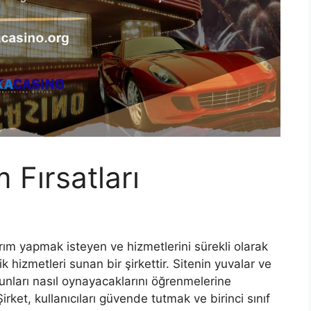
 Fırsatları
ırım yapmak isteyen ve hizmetlerini sürekli olarak
k hizmetleri sunan bir şirkettir. Sitenin yuvalar ve
 bunları nasıl oynayacaklarını öğrenmelerine
Şirket, kullanıcıları güvende tutmak ve birinci sınıf