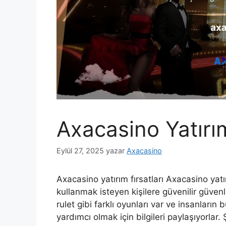
Axacasino Yatırım
Eylül 27, 2025
yazar
Axacasino
Axacasino yatırım fırsatları Axacasino yat
kullanmak isteyen kişilere güvenilir güvenli
rulet gibi farklı oyunları var ve insanların
yardımcı olmak için bilgileri paylaşıyorlar. 