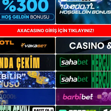
AXACASINO GİRİŞ İÇİN TIKLAYINIZ!