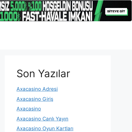
Son Yazılar
Axacasino Adresi
Axacasino Giriş
Axacasino
Axacasino Canlı Yayın
Axacasino Oyun Kartları