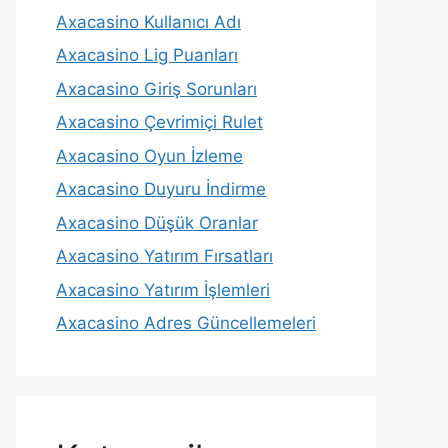
Axacasino Kullanıcı Adı
Axacasino Lig Puanları
Axacasino Giriş Sorunları
Axacasino Çevrimiçi Rulet
Axacasino Oyun İzleme
Axacasino Duyuru İndirme
Axacasino Düşük Oranlar
Axacasino Yatırım Fırsatları
Axacasino Yatırım İşlemleri
Axacasino Adres Güncellemeleri