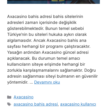
Axacasino bahis adresi bahis sitelerinin
adresleri zaman içerisinde değişiklik
gösterebilmektedir. Bunun temel sebebi
Türkiye’nin bu siteleri hukuka aykırı olarak
algılamasıdır. Ancak Axacasino bahis ana
sayfası herhangi bir programı çalıştıracaktır.
Yasağın ardından Axacasino güncel adresi
açıklanacak. Bu durumun temel amacı
kullanıcıların siteye erişimde herhangi bir
zorlukla karşılaşmamalarını sağlamaktır. Doğru
adresin sağlanması siteyi bulmanın en güvenilir
yöntemidir. …
Devamını oku
Kategoriler
Axacasino
Etiketler
axacasino bahis adresi
,
axacasino kullanıcı