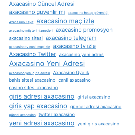
Axacasino Güncel Adresi
axacasino güvenlir mi
axacasino hesap güvenliği
axacasino maç izle
Axacasino Kayıt
axacasino promosyon
axacasino müşteri hizmetleri
axacasino telegram
axacasino sitesi
axacasino tv izle
axacasino tv canli maç izle
Axacasino Twitter
axacasino yeni adres
Axacasino Yeni Adresi
Axacasino Üyelik
axacasino yeni giriş adresi
bahis sitesi axacasino
canli axacasino
casino sitesi axacasino
giris adresi axacasino
girisi axacasino
giris yap axacasino
güncel adresi axacasino
twitter axacasino
güncel axacasino
yeni adresi axacasino
yeni giris axacasino