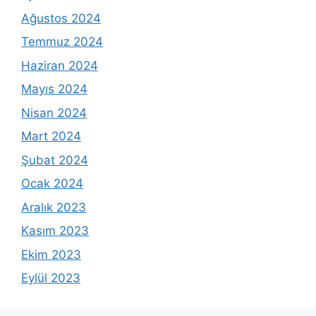
Ağustos 2024
Temmuz 2024
Haziran 2024
Mayıs 2024
Nisan 2024
Mart 2024
Şubat 2024
Ocak 2024
Aralık 2023
Kasım 2023
Ekim 2023
Eylül 2023