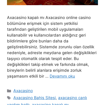
Axacasino kapalı mı Axacasino online casino
bölümüne erişmek için sistem yetkilisi
tarafından geliştirilen mobil uygulamaları
kullanabilir ve kullanıcılardan aldığınız geri
bildirimlere göre bunları daha da
geliştirebilirsiniz. Sistemde zorunlu olan özellik
nedeniyle, adreste meydana gelen değişiklikleri
taşıyıcı otomatik olarak tespit eder. Bu
değişiklikleri takip etmek ve farkında olmak,
bireylerin belirli alanlara erişimde zorluk
yaşamasını etkili bir …
Devamını oku
Kategoriler
Axacasino
Etiketler
Axacasino Bahis Sitesi
,
axacasino canlı
yardım hattı
,
axacasino kapalı mı