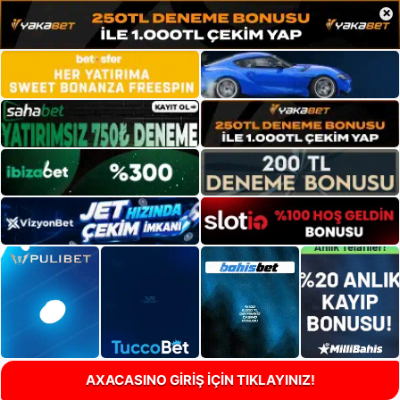
×
AXACASINO GİRİŞ İÇİN TIKLAYINIZ!