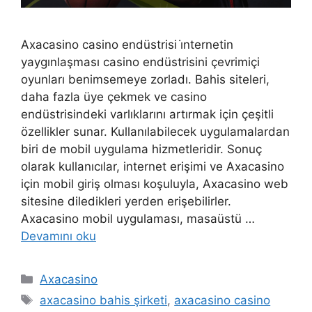
Axacasino casino endüstrisi i̇nternetin
yaygınlaşması casino endüstrisini çevrimiçi
oyunları benimsemeye zorladı. Bahis siteleri,
daha fazla üye çekmek ve casino
endüstrisindeki varlıklarını artırmak için çeşitli
özellikler sunar. Kullanılabilecek uygulamalardan
biri de mobil uygulama hizmetleridir. Sonuç
olarak kullanıcılar, internet erişimi ve Axacasino
için mobil giriş olması koşuluyla, Axacasino web
sitesine diledikleri yerden erişebilirler.
Axacasino mobil uygulaması, masaüstü …
Devamını oku
Kategoriler
Axacasino
Etiketler
axacasino bahis şirketi
,
axacasino casino