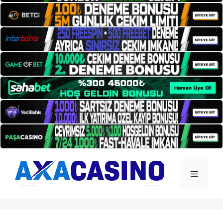
İçeriğe
atla
Menü