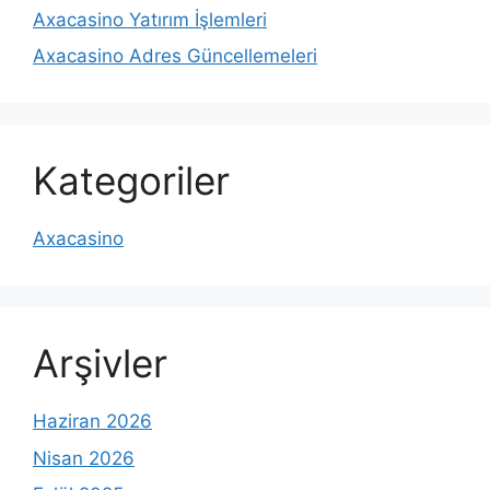
Axacasino Yatırım İşlemleri
Axacasino Adres Güncellemeleri
Kategoriler
Axacasino
Arşivler
Haziran 2026
Nisan 2026