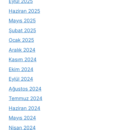
Eylül 2025
Haziran 2025
Mayıs 2025
Şubat 2025
Ocak 2025
Aralık 2024
Kasım 2024
Ekim 2024
Eylül 2024
Ağustos 2024
Temmuz 2024
Haziran 2024
Mayıs 2024
Nisan 2024