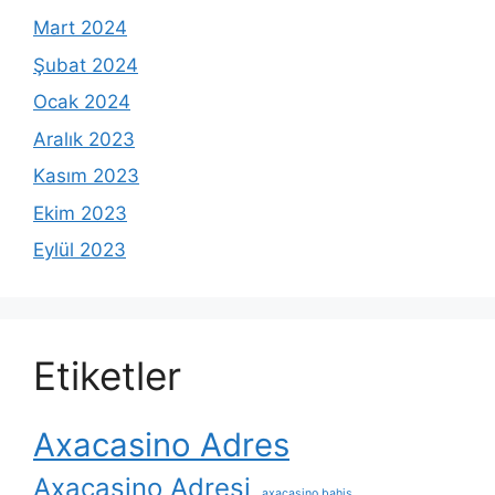
Mart 2024
Şubat 2024
Ocak 2024
Aralık 2023
Kasım 2023
Ekim 2023
Eylül 2023
Etiketler
Axacasino Adres
Axacasino Adresi
axacasino bahis