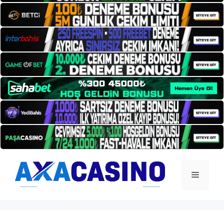
İçeriğe
atla
Menü