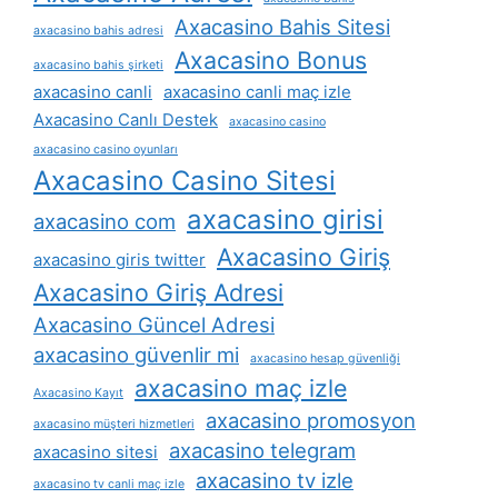
Axacasino Bahis Sitesi
axacasino bahis adresi
Axacasino Bonus
axacasino bahis şirketi
axacasino canli
axacasino canli maç izle
Axacasino Canlı Destek
axacasino casino
axacasino casino oyunları
Axacasino Casino Sitesi
axacasino girisi
axacasino com
Axacasino Giriş
axacasino giris twitter
Axacasino Giriş Adresi
Axacasino Güncel Adresi
axacasino güvenlir mi
axacasino hesap güvenliği
axacasino maç izle
Axacasino Kayıt
axacasino promosyon
axacasino müşteri hizmetleri
axacasino telegram
axacasino sitesi
axacasino tv izle
axacasino tv canli maç izle