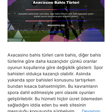
Axacasino bahis türleri canlı bahis, diğer bahis
türlerine göre daha kazançlıdır çünkü oranlar
oyunun koşullarına göre değişiklik gösterir. Spor
bahisleri oldukça kazançlı olabilir. Aslında
yukarıda spor bahisleri konusunu tartışırken
bundan kısaca bahsetmiştim. Bu kavramların
spora dahil edilmesiyle yeni olasılık oyunları
geliştirilebilir. Bu hizmeti hiçbir ücret ödemeden
sağladığını iddia eden bu web sitesinin
meşruluğu konusunda şüpheliyim. …
Devamını