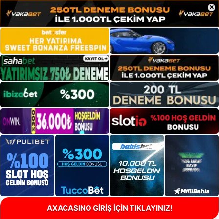
×
AXACASINO GİRİŞ İÇİN TIKLAYINIZ!