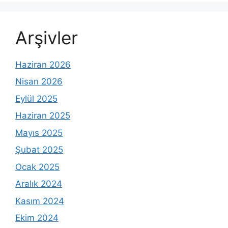
Arşivler
Haziran 2026
Nisan 2026
Eylül 2025
Haziran 2025
Mayıs 2025
Şubat 2025
Ocak 2025
Aralık 2024
Kasım 2024
Ekim 2024