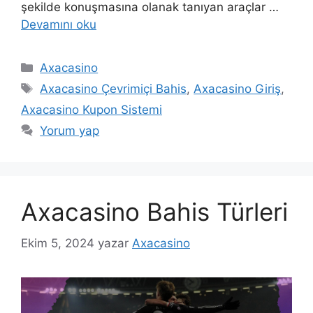
şekilde konuşmasına olanak tanıyan araçlar …
Devamını oku
Kategoriler
Axacasino
Etiketler
Axacasino Çevrimiçi Bahis
,
Axacasino Giriş
,
Axacasino Kupon Sistemi
Yorum yap
Axacasino Bahis Türleri
Ekim 5, 2024
yazar
Axacasino