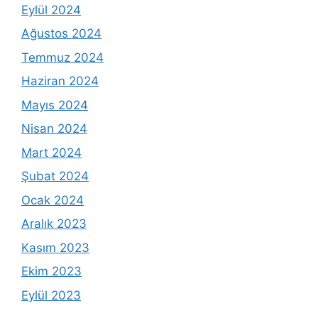
Eylül 2024
Ağustos 2024
Temmuz 2024
Haziran 2024
Mayıs 2024
Nisan 2024
Mart 2024
Şubat 2024
Ocak 2024
Aralık 2023
Kasım 2023
Ekim 2023
Eylül 2023