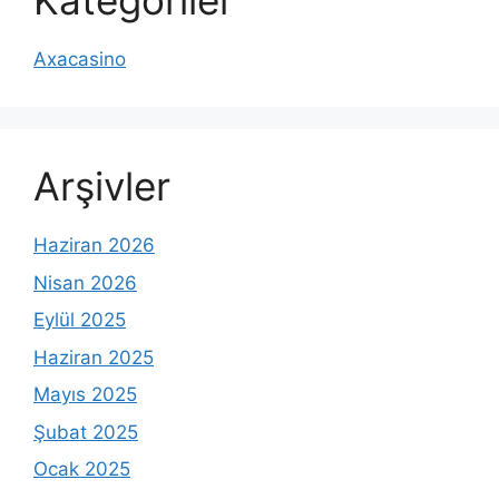
Kategoriler
Axacasino
Arşivler
Haziran 2026
Nisan 2026
Eylül 2025
Haziran 2025
Mayıs 2025
Şubat 2025
Ocak 2025