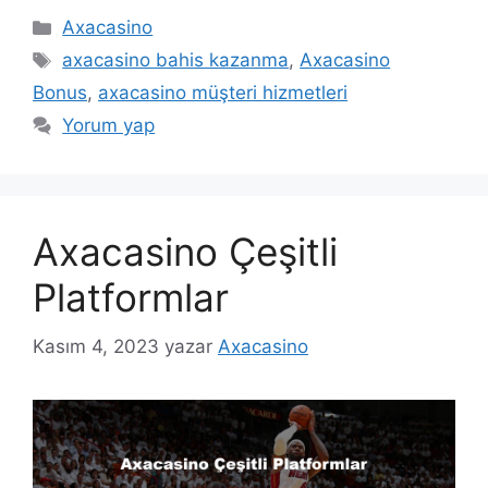
Kategoriler
Axacasino
Etiketler
axacasino bahis kazanma
,
Axacasino
Bonus
,
axacasino müşteri hizmetleri
Yorum yap
Axacasino Çeşitli
Platformlar
Kasım 4, 2023
yazar
Axacasino