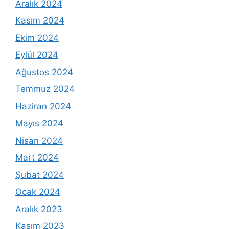
Aralık 2024
Kasım 2024
Ekim 2024
Eylül 2024
Ağustos 2024
Temmuz 2024
Haziran 2024
Mayıs 2024
Nisan 2024
Mart 2024
Şubat 2024
Ocak 2024
Aralık 2023
Kasım 2023