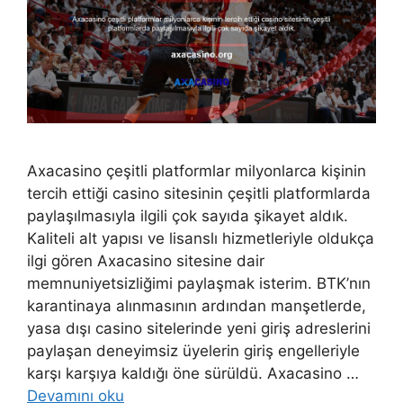
Axacasino çeşitli platformlar milyonlarca kişinin
tercih ettiği casino sitesinin çeşitli platformlarda
paylaşılmasıyla ilgili çok sayıda şikayet aldık.
Kaliteli alt yapısı ve lisanslı hizmetleriyle oldukça
ilgi gören Axacasino sitesine dair
memnuniyetsizliğimi paylaşmak isterim. BTK’nın
karantinaya alınmasının ardından manşetlerde,
yasa dışı casino sitelerinde yeni giriş adreslerini
paylaşan deneyimsiz üyelerin giriş engelleriyle
karşı karşıya kaldığı öne sürüldü. Axacasino …
Devamını oku