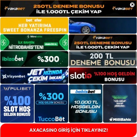
×
AXACASINO GİRİŞ İÇİN TIKLAYINIZ!