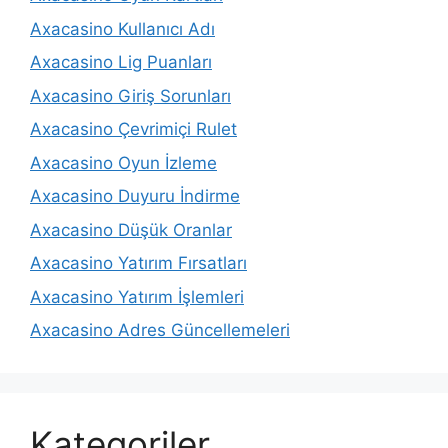
Axacasino Kullanıcı Adı
Axacasino Lig Puanları
Axacasino Giriş Sorunları
Axacasino Çevrimiçi Rulet
Axacasino Oyun İzleme
Axacasino Duyuru İndirme
Axacasino Düşük Oranlar
Axacasino Yatırım Fırsatları
Axacasino Yatırım İşlemleri
Axacasino Adres Güncellemeleri
Kategoriler