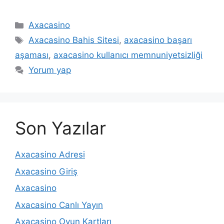
Kategoriler
Axacasino
Etiketler
Axacasino Bahis Sitesi
,
axacasino başarı
aşaması
,
axacasino kullanıcı memnuniyetsizliği
Yorum yap
Son Yazılar
Axacasino Adresi
Axacasino Giriş
Axacasino
Axacasino Canlı Yayın
Axacasino Oyun Kartları