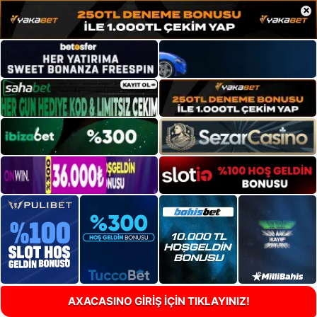
×
AXACASINO GİRİŞ İÇİN TIKLAYINIZ!