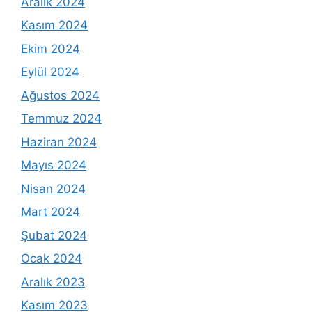
Aralık 2024
Kasım 2024
Ekim 2024
Eylül 2024
Ağustos 2024
Temmuz 2024
Haziran 2024
Mayıs 2024
Nisan 2024
Mart 2024
Şubat 2024
Ocak 2024
Aralık 2023
Kasım 2023