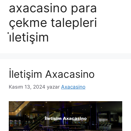
axacasino para
çekme talepleri
i̇letişim
İletişim Axacasino
Kasım 13, 2024
yazar
Axacasino