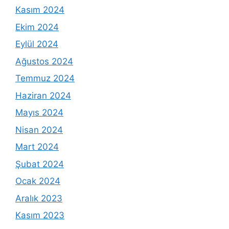
Kasım 2024
Ekim 2024
Eylül 2024
Ağustos 2024
Temmuz 2024
Haziran 2024
Mayıs 2024
Nisan 2024
Mart 2024
Şubat 2024
Ocak 2024
Aralık 2023
Kasım 2023