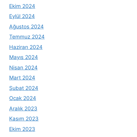
Ekim 2024
Eylül 2024
Ağustos 2024
Temmuz 2024
Haziran 2024
Mayıs 2024
Nisan 2024
Mart 2024
Şubat 2024
Ocak 2024
Aralık 2023
Kasım 2023
Ekim 2023