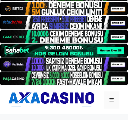
İçeriğe
atla
Menü