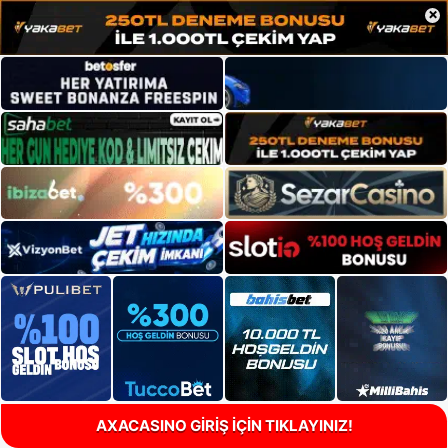
×
AXACASINO GİRİŞ İÇİN TIKLAYINIZ!