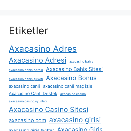
Etiketler
Axacasino Adres
Axacasino Adresi
axacasino bahis
Axacasino Bahis Sitesi
axacasino bahis adresi
Axacasino Bonus
axacasino bahis şirketi
axacasino canli
axacasino canli maç izle
Axacasino Canlı Destek
axacasino casino
axacasino casino oyunları
Axacasino Casino Sitesi
axacasino girisi
axacasino com
Axacasino Giriş
axacasino giris twitter