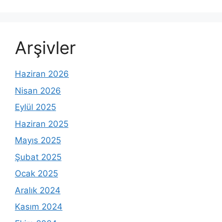
Arşivler
Haziran 2026
Nisan 2026
Eylül 2025
Haziran 2025
Mayıs 2025
Şubat 2025
Ocak 2025
Aralık 2024
Kasım 2024