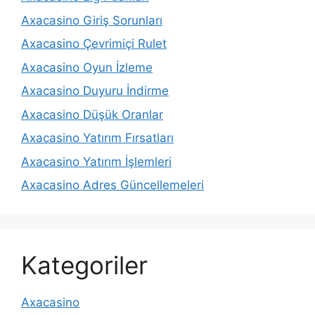
Axacasino Giriş Sorunları
Axacasino Çevrimiçi Rulet
Axacasino Oyun İzleme
Axacasino Duyuru İndirme
Axacasino Düşük Oranlar
Axacasino Yatırım Fırsatları
Axacasino Yatırım İşlemleri
Axacasino Adres Güncellemeleri
Kategoriler
Axacasino