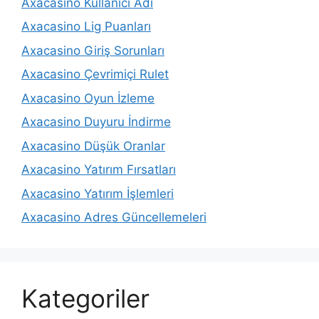
Axacasino Kullanıcı Adı
Axacasino Lig Puanları
Axacasino Giriş Sorunları
Axacasino Çevrimiçi Rulet
Axacasino Oyun İzleme
Axacasino Duyuru İndirme
Axacasino Düşük Oranlar
Axacasino Yatırım Fırsatları
Axacasino Yatırım İşlemleri
Axacasino Adres Güncellemeleri
Kategoriler