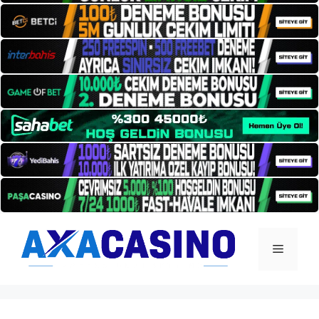
İçeriğe
atla
Menü