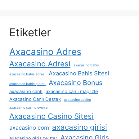
Etiketler
Axacasino Adres
Axacasino Adresi
axacasino bahis
Axacasino Bahis Sitesi
axacasino bahis adresi
Axacasino Bonus
axacasino bahis şirketi
axacasino canli
axacasino canli maç izle
Axacasino Canlı Destek
axacasino casino
axacasino casino oyunları
Axacasino Casino Sitesi
axacasino girisi
axacasino com
Axacasino Giriş
axacasino giris twitter