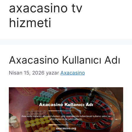
axacasino tv
hizmeti
Axacasino Kullanıcı Adı
Nisan 15, 2026
yazar
Axacasino