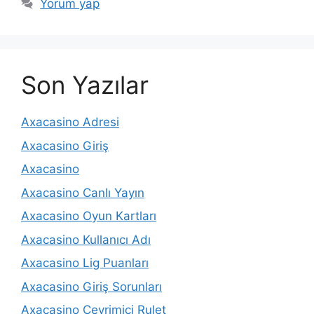
Yorum yap
Son Yazılar
Axacasino Adresi
Axacasino Giriş
Axacasino
Axacasino Canlı Yayın
Axacasino Oyun Kartları
Axacasino Kullanıcı Adı
Axacasino Lig Puanları
Axacasino Giriş Sorunları
Axacasino Çevrimiçi Rulet