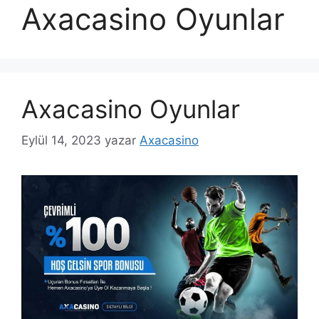
Axacasino Oyunlar
Axacasino Oyunlar
Eylül 14, 2023
yazar
Axacasino