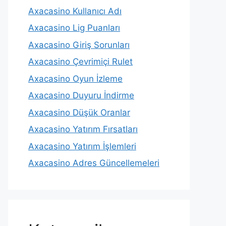
Axacasino Kullanıcı Adı
Axacasino Lig Puanları
Axacasino Giriş Sorunları
Axacasino Çevrimiçi Rulet
Axacasino Oyun İzleme
Axacasino Duyuru İndirme
Axacasino Düşük Oranlar
Axacasino Yatırım Fırsatları
Axacasino Yatırım İşlemleri
Axacasino Adres Güncellemeleri