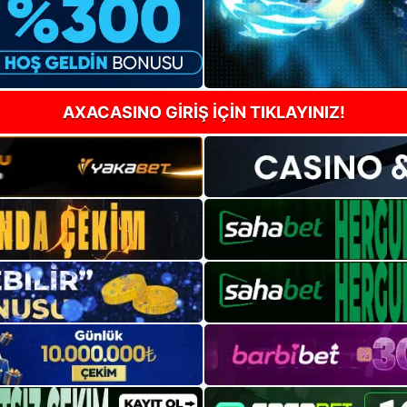
AXACASINO GİRİŞ İÇİN TIKLAYINIZ!