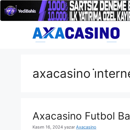
İçeriğe
atla
axacasino i̇ntern
Axacasino Futbol Bah
Kasım 16, 2024
yazar
Axacasino