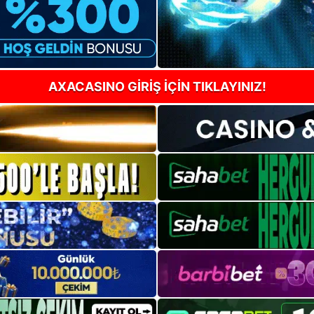
AXACASINO GİRİŞ İÇİN TIKLAYINIZ!