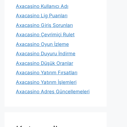
Axacasino Kullanıcı Adı
Axacasino Lig Puanları
Axacasino Giriş Sorunları
Axacasino Çevrimiçi Rulet
Axacasino Oyun İzleme
Axacasino Duyuru İndirme
Axacasino Düşük Oranlar
Axacasino Yatırım Fırsatları
Axacasino Yatırım İşlemleri
Axacasino Adres Güncellemeleri