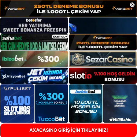
×
AXACASINO GİRİŞ İÇİN TIKLAYINIZ!