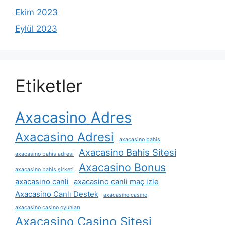
Ekim 2023
Eylül 2023
Etiketler
Axacasino Adres
Axacasino Adresi
axacasino bahis
Axacasino Bahis Sitesi
axacasino bahis adresi
Axacasino Bonus
axacasino bahis şirketi
axacasino canli
axacasino canli maç izle
Axacasino Canlı Destek
axacasino casino
axacasino casino oyunları
Axacasino Casino Sitesi