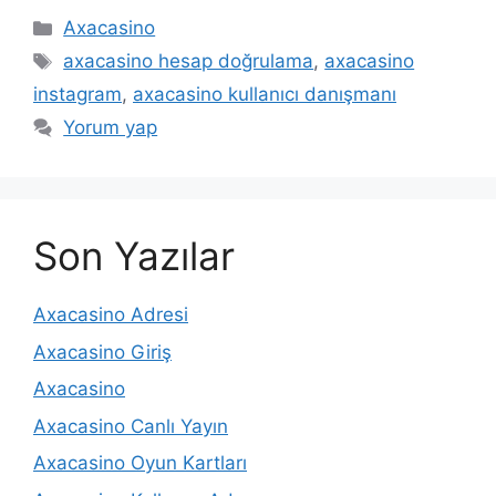
Kategoriler
Axacasino
Etiketler
axacasino hesap doğrulama
,
axacasino
instagram
,
axacasino kullanıcı danışmanı
Yorum yap
Son Yazılar
Axacasino Adresi
Axacasino Giriş
Axacasino
Axacasino Canlı Yayın
Axacasino Oyun Kartları