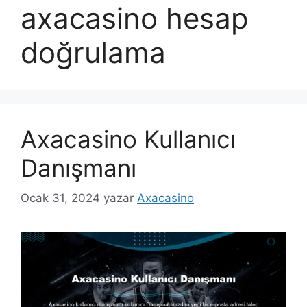
axacasino hesap
doğrulama
Axacasino Kullanıcı
Danışmanı
Ocak 31, 2024
yazar
Axacasino