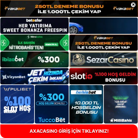
×
AXACASINO GİRİŞ İÇİN TIKLAYINIZ!