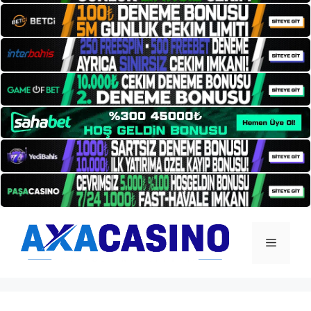
İçeriğe
atla
Menü