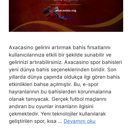
Axacasino gelirini artırmak bahis fırsatlarını
kullanıcılarınıza etkili bir şekilde sunabilir ve
gelirinizi artırabilirsiniz. Axacasino spor bahisleri
yeni dünya bahis seçeneklerinden biridir. Son
yıllarda dünya çapında oldukça ilgi gören bahis
etkinlikleri bahse açılmıştır. Bu, e-spor
hayranlarının bu bahislerden korunmalarına
olanak tanıyacak. Gerçek futbol maçlarını
andıran bu oyunlar insanların ilgisini
çekmektedir. Yeni teknolojiler kullanılarak
geliştirilen spor, kısa …
Devamını oku