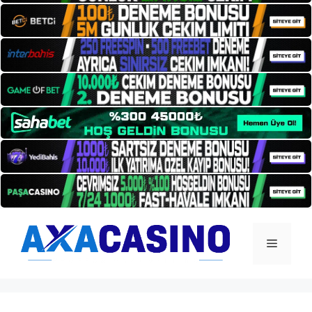
İçeriğe
atla
Menü