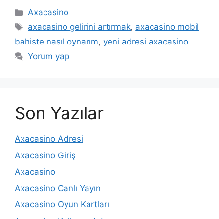
Kategoriler
Axacasino
Etiketler
axacasino gelirini artırmak
,
axacasino mobil
bahiste nasıl oynarım
,
yeni adresi axacasino
Yorum yap
Son Yazılar
Axacasino Adresi
Axacasino Giriş
Axacasino
Axacasino Canlı Yayın
Axacasino Oyun Kartları