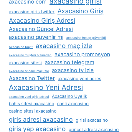
axacasino girisi
axacasino com
Axacasino Giriş
axacasino giris twitter
Axacasino Giriş Adresi
Axacasino Güncel Adresi
axacasino güvenlir mi
axacasino hesap güvenliği
axacasino maç izle
Axacasino Kayıt
axacasino promosyon
axacasino müşteri hizmetleri
axacasino telegram
axacasino sitesi
axacasino tv izle
axacasino tv canli maç izle
Axacasino Twitter
axacasino yeni adres
Axacasino Yeni Adresi
Axacasino Üyelik
axacasino yeni giriş adresi
bahis sitesi axacasino
canli axacasino
casino sitesi axacasino
giris adresi axacasino
girisi axacasino
giris yap axacasino
güncel adresi axacasino