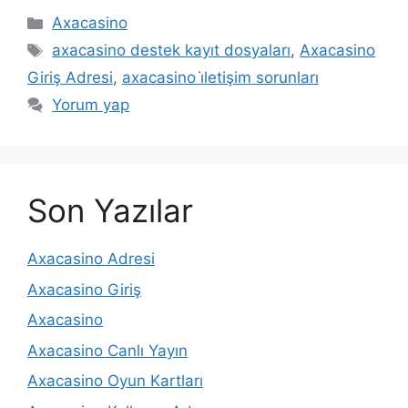
Kategoriler
Axacasino
Etiketler
axacasino destek kayıt dosyaları
,
Axacasino
Giriş Adresi
,
axacasino i̇letişim sorunları
Yorum yap
Son Yazılar
Axacasino Adresi
Axacasino Giriş
Axacasino
Axacasino Canlı Yayın
Axacasino Oyun Kartları