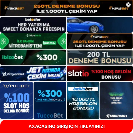
×
AXACASINO GİRİŞ İÇİN TIKLAYINIZ!