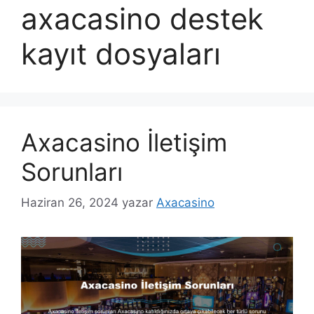
axacasino destek
kayıt dosyaları
Axacasino İletişim
Sorunları
Haziran 26, 2024
yazar
Axacasino