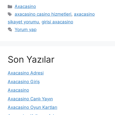
Kategoriler
Axacasino
Etiketler
axacasino casino hizmetleri
,
axacasino
şikayet yorumu
,
girisi axacasino
Yorum yap
Son Yazılar
Axacasino Adresi
Axacasino Giriş
Axacasino
Axacasino Canlı Yayın
Axacasino Oyun Kartları