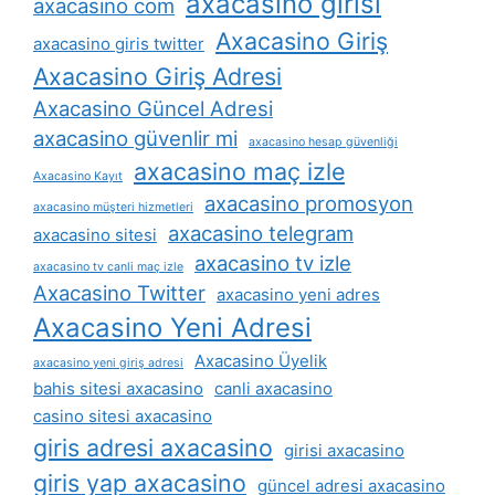
axacasino girisi
axacasino com
Axacasino Giriş
axacasino giris twitter
Axacasino Giriş Adresi
Axacasino Güncel Adresi
axacasino güvenlir mi
axacasino hesap güvenliği
axacasino maç izle
Axacasino Kayıt
axacasino promosyon
axacasino müşteri hizmetleri
axacasino telegram
axacasino sitesi
axacasino tv izle
axacasino tv canli maç izle
Axacasino Twitter
axacasino yeni adres
Axacasino Yeni Adresi
Axacasino Üyelik
axacasino yeni giriş adresi
bahis sitesi axacasino
canli axacasino
casino sitesi axacasino
giris adresi axacasino
girisi axacasino
giris yap axacasino
güncel adresi axacasino