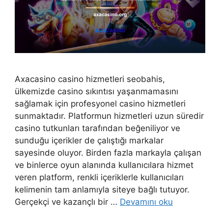
Axacasino casino hizmetleri seobahis,
ülkemizde casino sıkıntısı yaşanmamasını
sağlamak için profesyonel casino hizmetleri
sunmaktadır. Platformun hizmetleri uzun süredir
casino tutkunları tarafından beğeniliyor ve
sunduğu içerikler de çalıştığı markalar
sayesinde oluyor. Birden fazla markayla çalışan
ve binlerce oyun alanında kullanıcılara hizmet
veren platform, renkli içeriklerle kullanıcıları
kelimenin tam anlamıyla siteye bağlı tutuyor.
Gerçekçi ve kazançlı bir …
Devamını oku