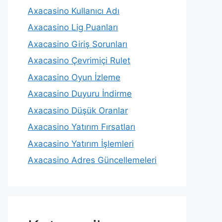
Axacasino Kullanıcı Adı
Axacasino Lig Puanları
Axacasino Giriş Sorunları
Axacasino Çevrimiçi Rulet
Axacasino Oyun İzleme
Axacasino Duyuru İndirme
Axacasino Düşük Oranlar
Axacasino Yatırım Fırsatları
Axacasino Yatırım İşlemleri
Axacasino Adres Güncellemeleri