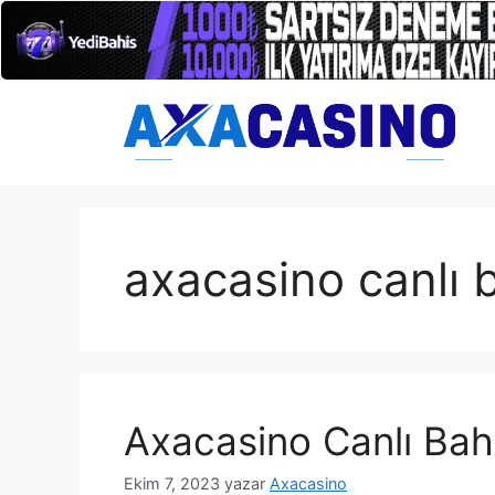
İçeriğe
atla
axacasino canlı 
Axacasino Canlı Ba
Ekim 7, 2023
yazar
Axacasino