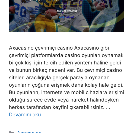
Axacasino çevrimiçi casino Axacasino gibi
çevrimiçi platformlarda casino oyunları oynamak
birçok kişi için tercih edilen yöntem haline geldi
ve bunun birkaç nedeni var. Bu çevrimiçi casino
siteleri aracılığıyla gerçek parayla oynanan
oyunların çoğuna erişmek daha kolay hale geldi.
Bu oyunların, internete ve mobil cihazlara erişimi
olduğu sürece evde veya hareket halindeyken
herkes tarafından keyfini çıkarabilirsiniz. …
Devamını oku
Kategoriler