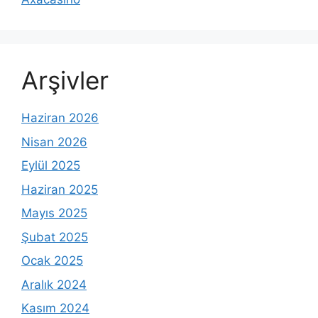
Arşivler
Haziran 2026
Nisan 2026
Eylül 2025
Haziran 2025
Mayıs 2025
Şubat 2025
Ocak 2025
Aralık 2024
Kasım 2024