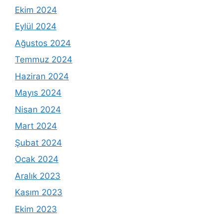
Ekim 2024
Eylül 2024
Ağustos 2024
Temmuz 2024
Haziran 2024
Mayıs 2024
Nisan 2024
Mart 2024
Şubat 2024
Ocak 2024
Aralık 2023
Kasım 2023
Ekim 2023