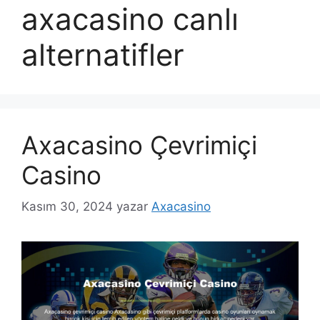
axacasino canlı
alternatifler
Axacasino Çevrimiçi
Casino
Kasım 30, 2024
yazar
Axacasino