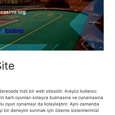
ite
ecede hızlı bir web sitesidir. Arayüz kullanıcı
erin karlı oyunları kolayca bulmasına ve oynamasına
u oyun oynamayı da kolaylaştırır. Aynı zamanda
a iyi bir deneyim sunmak için ödeme sistemlerimizi