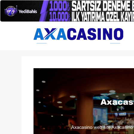
İçeriğe
atla