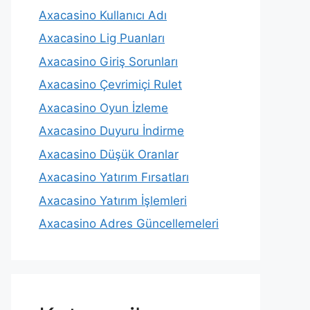
Axacasino Kullanıcı Adı
Axacasino Lig Puanları
Axacasino Giriş Sorunları
Axacasino Çevrimiçi Rulet
Axacasino Oyun İzleme
Axacasino Duyuru İndirme
Axacasino Düşük Oranlar
Axacasino Yatırım Fırsatları
Axacasino Yatırım İşlemleri
Axacasino Adres Güncellemeleri