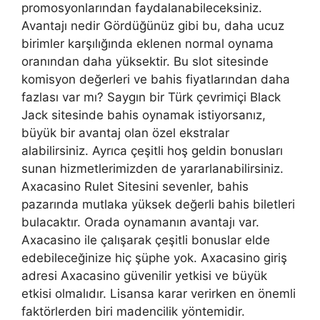
promosyonlarından faydalanabileceksiniz.
Avantajı nedir Gördüğünüz gibi bu, daha ucuz
birimler karşılığında eklenen normal oynama
oranından daha yüksektir. Bu slot sitesinde
komisyon değerleri ve bahis fiyatlarından daha
fazlası var mı? Saygın bir Türk çevrimiçi Black
Jack sitesinde bahis oynamak istiyorsanız,
büyük bir avantaj olan özel ekstralar
alabilirsiniz. Ayrıca çeşitli hoş geldin bonusları
sunan hizmetlerimizden de yararlanabilirsiniz.
Axacasino Rulet Sitesini sevenler, bahis
pazarında mutlaka yüksek değerli bahis biletleri
bulacaktır. Orada oynamanın avantajı var.
Axacasino ile çalışarak çeşitli bonuslar elde
edebileceğinize hiç şüphe yok. Axacasino giriş
adresi Axacasino güvenilir yetkisi ve büyük
etkisi olmalıdır. Lisansa karar verirken en önemli
faktörlerden biri madencilik yöntemidir.