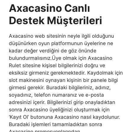
Axacasino Canlı
Destek Müşterileri
Axacasino web sitesinin neyle ilgili olduğunu
düşünürken oyun platformunun üyelerine ne
kadar değer verdiğini de göz önünde
bulundurmalısınız.Üye olmak için Axacasino
Rulet sitesine kişisel bilgilerinizi doğru ve
eksiksiz girmeniz gerekmektedir. Kaydolmak için
slot makinesini oynayan kişinin bir panele bilgi
girmesi gerekir. Buradaki bilgileriniz, adınız,
soyadınız, telefon numaranız ve e-posta
adresinizi içerir. Bilgilerinizi girip onayladıktan
sonra Axacasino üyeliğinizi oluşturmak için
‘Kayıt Ol’ butonuna Axacasino nasıl kaydolunur.
Buradaki işlemleri tamamladıktan sonra
Axacasino promosyonlarından