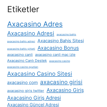
Etiketler
Axacasino Adres
Axacasino Adresi
axacasino bahis
Axacasino Bahis Sitesi
axacasino bahis adresi
Axacasino Bonus
axacasino bahis şirketi
axacasino canli
axacasino canli maç izle
Axacasino Canlı Destek
axacasino casino
axacasino casino oyunları
Axacasino Casino Sitesi
axacasino girisi
axacasino com
Axacasino Giriş
axacasino giris twitter
Axacasino Giriş Adresi
Axacasino Güncel Adresi