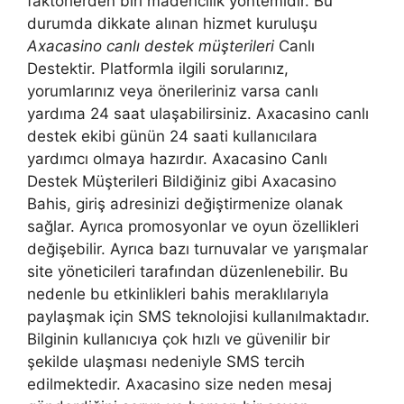
faktörlerden biri madencilik yöntemidir. Bu
durumda dikkate alınan hizmet kuruluşu
Axacasino canlı destek müşterileri
Canlı
Destektir. Platformla ilgili sorularınız,
yorumlarınız veya önerileriniz varsa canlı
yardıma 24 saat ulaşabilirsiniz. Axacasino canlı
destek ekibi günün 24 saati kullanıcılara
yardımcı olmaya hazırdır. Axacasino Canlı
Destek Müşterileri Bildiğiniz gibi Axacasino
Bahis, giriş adresinizi değiştirmenize olanak
sağlar. Ayrıca promosyonlar ve oyun özellikleri
değişebilir. Ayrıca bazı turnuvalar ve yarışmalar
site yöneticileri tarafından düzenlenebilir. Bu
nedenle bu etkinlikleri bahis meraklılarıyla
paylaşmak için SMS teknolojisi kullanılmaktadır.
Bilginin kullanıcıya çok hızlı ve güvenilir bir
şekilde ulaşması nedeniyle SMS tercih
edilmektedir. Axacasino size neden mesaj