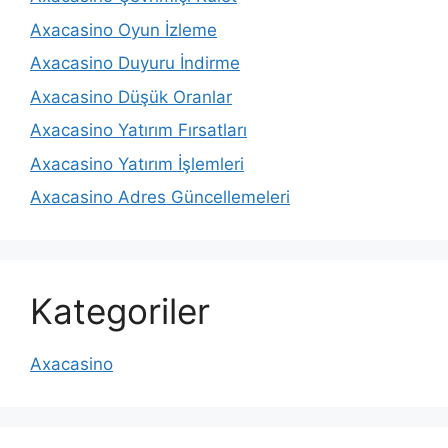
Axacasino Oyun İzleme
Axacasino Duyuru İndirme
Axacasino Düşük Oranlar
Axacasino Yatırım Fırsatları
Axacasino Yatırım İşlemleri
Axacasino Adres Güncellemeleri
Kategoriler
Axacasino