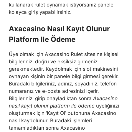
kullanarak rulet oynamak istiyorsanız panele
kolayca giriş yapabilirsiniz.
Axacasino Nasıl Kayıt Olunur
Platform Ile Ödeme
Üye olmak için Axacasino Rulet sitesine kişisel
bilgilerinizi doğru ve eksiksiz girmeniz
gerekmektedir. Kaydolmak için slot makinesini
oynayan kişinin bir panele bilgi girmesi gerekir.
Buradaki bilgileriniz, adınız, soyadınız, telefon
numaranız ve e-posta adresinizi içerir.
Bilgilerinizi girip onayladıktan sonra
Axacasino
nasıl kayıt olunur platform ile ödeme
üyeliğinizi
oluşturmak için ‘Kayıt Ol’ butonuna Axacasino
nasıl kaydolunur. Buradaki işlemleri
tamamladıktan sonra Axacasino