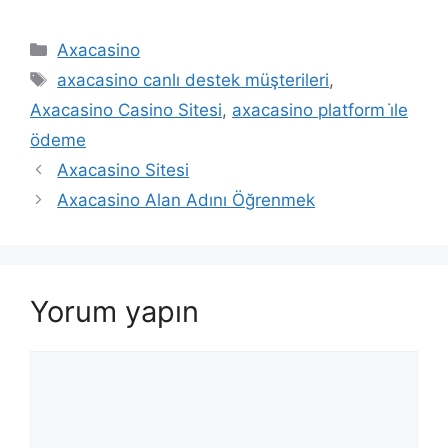
Kategoriler
Axacasino
Etiketler
axacasino canlı destek müşterileri
,
Axacasino Casino Sitesi
,
axacasino platform i̇le
ödeme
Axacasino Sitesi
Axacasino Alan Adını Öğrenmek
Yorum yapın
Yorum