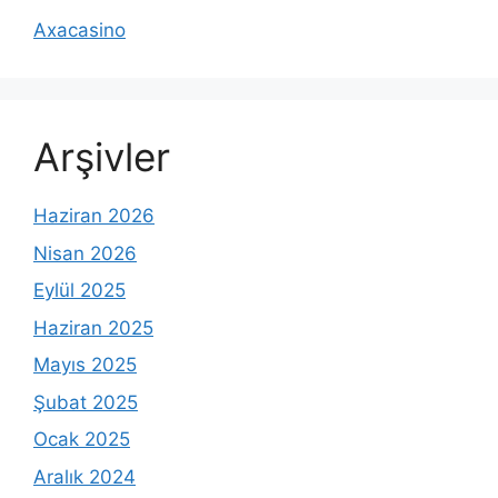
Axacasino
Arşivler
Haziran 2026
Nisan 2026
Eylül 2025
Haziran 2025
Mayıs 2025
Şubat 2025
Ocak 2025
Aralık 2024