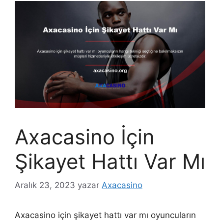
Axacasino İçin
Şikayet Hattı Var Mı
Aralık 23, 2023
yazar
Axacasino
Axacasino için şikayet hattı var mı oyuncuların