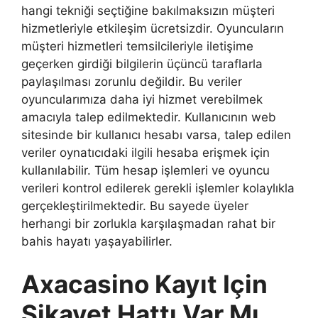
hangi tekniği seçtiğine bakılmaksızın müşteri
hizmetleriyle etkileşim ücretsizdir. Oyuncuların
müşteri hizmetleri temsilcileriyle iletişime
geçerken girdiği bilgilerin üçüncü taraflarla
paylaşılması zorunlu değildir. Bu veriler
oyuncularımıza daha iyi hizmet verebilmek
amacıyla talep edilmektedir. Kullanıcının web
sitesinde bir kullanıcı hesabı varsa, talep edilen
veriler oynatıcıdaki ilgili hesaba erişmek için
kullanılabilir. Tüm hesap işlemleri ve oyuncu
verileri kontrol edilerek gerekli işlemler kolaylıkla
gerçekleştirilmektedir. Bu sayede üyeler
herhangi bir zorlukla karşılaşmadan rahat bir
bahis hayatı yaşayabilirler.
Axacasino Kayıt Için
Şikayet Hattı Var Mı