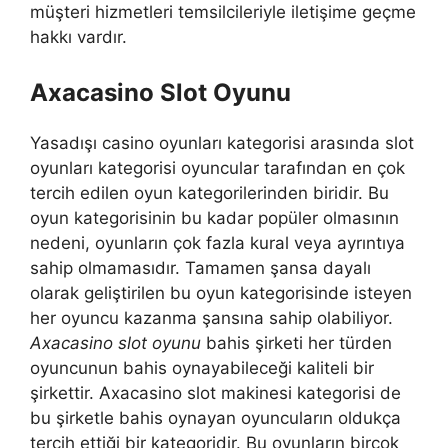
müşteri hizmetleri temsilcileriyle iletişime geçme
hakkı vardır.
Axacasino Slot Oyunu
Yasadışı casino oyunları kategorisi arasında slot
oyunları kategorisi oyuncular tarafından en çok
tercih edilen oyun kategorilerinden biridir. Bu
oyun kategorisinin bu kadar popüler olmasının
nedeni, oyunların çok fazla kural veya ayrıntıya
sahip olmamasıdır. Tamamen şansa dayalı
olarak geliştirilen bu oyun kategorisinde isteyen
her oyuncu kazanma şansına sahip olabiliyor.
Axacasino slot oyunu
bahis şirketi her türden
oyuncunun bahis oynayabileceği kaliteli bir
şirkettir. Axacasino slot makinesi kategorisi de
bu şirketle bahis oynayan oyuncuların oldukça
tercih ettiği bir kategoridir. Bu oyunların birçok