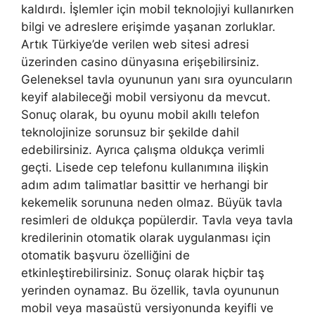
kaldırdı. İşlemler için mobil teknolojiyi kullanırken
bilgi ve adreslere erişimde yaşanan zorluklar.
Artık Türkiye’de verilen web sitesi adresi
üzerinden casino dünyasına erişebilirsiniz.
Geleneksel tavla oyununun yanı sıra oyuncuların
keyif alabileceği mobil versiyonu da mevcut.
Sonuç olarak, bu oyunu mobil akıllı telefon
teknolojinize sorunsuz bir şekilde dahil
edebilirsiniz. Ayrıca çalışma oldukça verimli
geçti. Lisede cep telefonu kullanımına ilişkin
adım adım talimatlar basittir ve herhangi bir
kekemelik sorununa neden olmaz. Büyük tavla
resimleri de oldukça popülerdir. Tavla veya tavla
kredilerinin otomatik olarak uygulanması için
otomatik başvuru özelliğini de
etkinleştirebilirsiniz. Sonuç olarak hiçbir taş
yerinden oynamaz. Bu özellik, tavla oyununun
mobil veya masaüstü versiyonunda keyifli ve