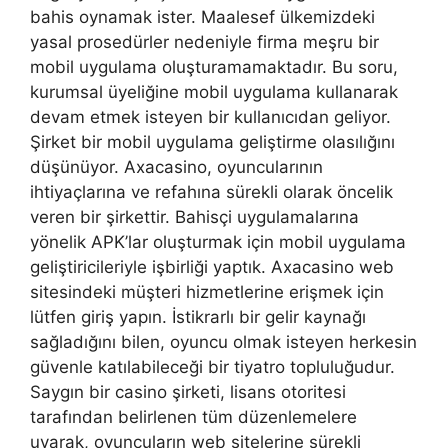
bahis oynamak ister. Maalesef ülkemizdeki
yasal prosedürler nedeniyle firma meşru bir
mobil uygulama oluşturamamaktadır. Bu soru,
kurumsal üyeliğine mobil uygulama kullanarak
devam etmek isteyen bir kullanıcıdan geliyor.
Şirket bir mobil uygulama geliştirme olasılığını
düşünüyor. Axacasino, oyuncularının
ihtiyaçlarına ve refahına sürekli olarak öncelik
veren bir şirkettir. Bahisçi uygulamalarına
yönelik APK’lar oluşturmak için mobil uygulama
geliştiricileriyle işbirliği yaptık. Axacasino web
sitesindeki müşteri hizmetlerine erişmek için
lütfen giriş yapın. İstikrarlı bir gelir kaynağı
sağladığını bilen, oyuncu olmak isteyen herkesin
güvenle katılabileceği bir tiyatro topluluğudur.
Saygın bir casino şirketi, lisans otoritesi
tarafından belirlenen tüm düzenlemelere
uyarak, oyuncuların web sitelerine sürekli