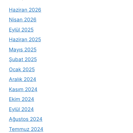
Haziran 2026
Nisan 2026
Eylül 2025
Haziran 2025
Mayıs 2025
Şubat 2025
Ocak 2025
Aralık 2024
Kasım 2024
Ekim 2024
Eylül 2024
Ağustos 2024
Temmuz 2024