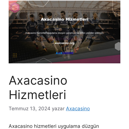
Axacasino
Hizmetleri
Temmuz 13, 2024
yazar
Axacasino
Axacasino hizmetleri uygulama düzgün