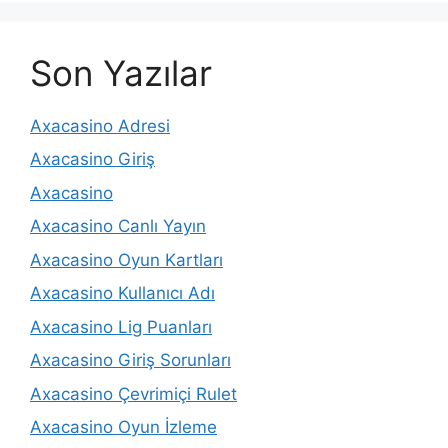
Son Yazılar
Axacasino Adresi
Axacasino Giriş
Axacasino
Axacasino Canlı Yayın
Axacasino Oyun Kartları
Axacasino Kullanıcı Adı
Axacasino Lig Puanları
Axacasino Giriş Sorunları
Axacasino Çevrimiçi Rulet
Axacasino Oyun İzleme