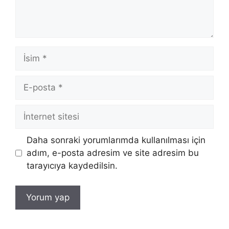
İsim
E-
posta
İnternet
sitesi
Daha sonraki yorumlarımda kullanılması için
adım, e-posta adresim ve site adresim bu
tarayıcıya kaydedilsin.