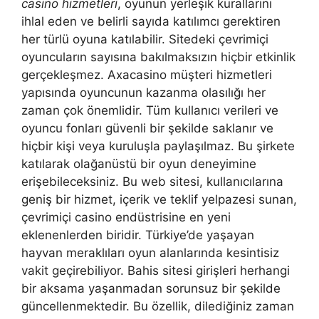
casino hizmetleri
, oyunun yerleşik kurallarını
ihlal eden ve belirli sayıda katılımcı gerektiren
her türlü oyuna katılabilir. Sitedeki çevrimiçi
oyuncuların sayısına bakılmaksızın hiçbir etkinlik
gerçekleşmez. Axacasino müşteri hizmetleri
yapısında oyuncunun kazanma olasılığı her
zaman çok önemlidir. Tüm kullanıcı verileri ve
oyuncu fonları güvenli bir şekilde saklanır ve
hiçbir kişi veya kuruluşla paylaşılmaz. Bu şirkete
katılarak olağanüstü bir oyun deneyimine
erişebileceksiniz. Bu web sitesi, kullanıcılarına
geniş bir hizmet, içerik ve teklif yelpazesi sunan,
çevrimiçi casino endüstrisine en yeni
eklenenlerden biridir. Türkiye’de yaşayan
hayvan meraklıları oyun alanlarında kesintisiz
vakit geçirebiliyor. Bahis sitesi girişleri herhangi
bir aksama yaşanmadan sorunsuz bir şekilde
güncellenmektedir. Bu özellik, dilediğiniz zaman