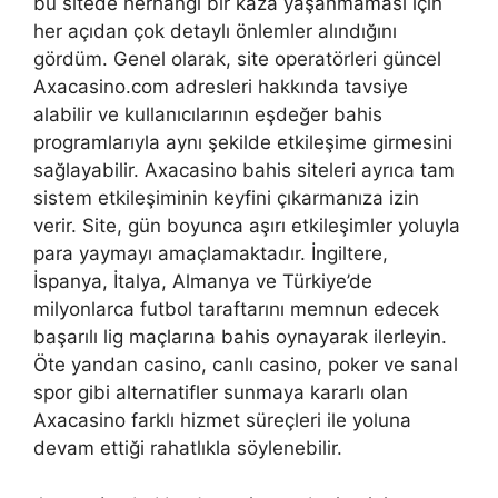
bu sitede herhangi bir kaza yaşanmaması için
her açıdan çok detaylı önlemler alındığını
gördüm. Genel olarak, site operatörleri güncel
Axacasino.com adresleri hakkında tavsiye
alabilir ve kullanıcılarının eşdeğer bahis
programlarıyla aynı şekilde etkileşime girmesini
sağlayabilir. Axacasino bahis siteleri ayrıca tam
sistem etkileşiminin keyfini çıkarmanıza izin
verir. Site, gün boyunca aşırı etkileşimler yoluyla
para yaymayı amaçlamaktadır. İngiltere,
İspanya, İtalya, Almanya ve Türkiye’de
milyonlarca futbol taraftarını memnun edecek
başarılı lig maçlarına bahis oynayarak ilerleyin.
Öte yandan casino, canlı casino, poker ve sanal
spor gibi alternatifler sunmaya kararlı olan
Axacasino farklı hizmet süreçleri ile yoluna
devam ettiği rahatlıkla söylenebilir.