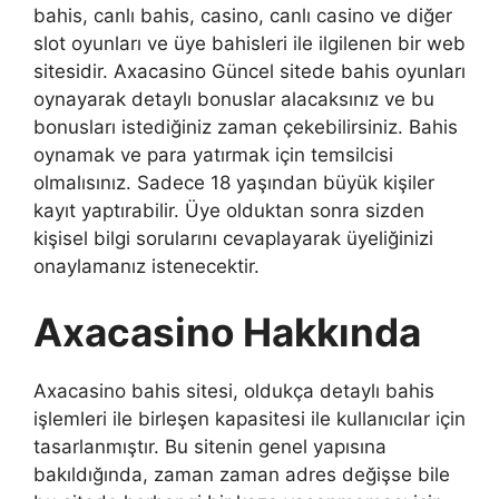
bahis, canlı bahis, casino, canlı casino ve diğer
slot oyunları ve üye bahisleri ile ilgilenen bir web
sitesidir. Axacasino Güncel sitede bahis oyunları
oynayarak detaylı bonuslar alacaksınız ve bu
bonusları istediğiniz zaman çekebilirsiniz. Bahis
oynamak ve para yatırmak için temsilcisi
olmalısınız. Sadece 18 yaşından büyük kişiler
kayıt yaptırabilir. Üye olduktan sonra sizden
kişisel bilgi sorularını cevaplayarak üyeliğinizi
onaylamanız istenecektir.
Axacasino Hakkında
Axacasino bahis sitesi, oldukça detaylı bahis
işlemleri ile birleşen kapasitesi ile kullanıcılar için
tasarlanmıştır. Bu sitenin genel yapısına
bakıldığında, zaman zaman adres değişse bile