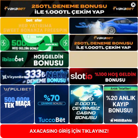
×
AXACASINO GİRİŞ İÇİN TIKLAYINIZ!