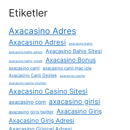
Etiketler
Axacasino Adres
Axacasino Adresi
axacasino bahis
Axacasino Bahis Sitesi
axacasino bahis adresi
Axacasino Bonus
axacasino bahis şirketi
axacasino canli
axacasino canli maç izle
Axacasino Canlı Destek
axacasino casino
axacasino casino oyunları
Axacasino Casino Sitesi
axacasino girisi
axacasino com
Axacasino Giriş
axacasino giris twitter
Axacasino Giriş Adresi
Axacasino Güncel Adresi