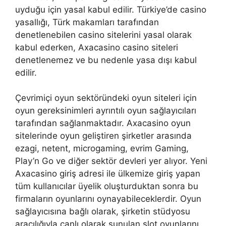
uyduğu için yasal kabul edilir. Türkiye’de casino
yasallığı, Türk makamları tarafından
denetlenebilen casino sitelerini yasal olarak
kabul ederken, Axacasino casino siteleri
denetlenemez ve bu nedenle yasa dışı kabul
edilir.
Çevrimiçi oyun sektöründeki oyun siteleri için
oyun gereksinimleri ayrıntılı oyun sağlayıcıları
tarafından sağlanmaktadır. Axacasino oyun
sitelerinde oyun geliştiren şirketler arasında
ezagi, netent, microgaming, evrim Gaming,
Play’n Go ve diğer sektör devleri yer alıyor. Yeni
Axacasino giriş adresi ile ülkemize giriş yapan
tüm kullanıcılar üyelik oluşturduktan sonra bu
firmaların oyunlarını oynayabileceklerdir. Oyun
sağlayıcısına bağlı olarak, şirketin stüdyosu
aracılığıyla canlı olarak sunulan slot oyunlarını