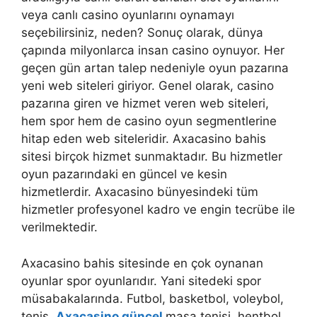
veya canlı casino oyunlarını oynamayı
seçebilirsiniz, neden? Sonuç olarak, dünya
çapında milyonlarca insan casino oynuyor. Her
geçen gün artan talep nedeniyle oyun pazarına
yeni web siteleri giriyor. Genel olarak, casino
pazarına giren ve hizmet veren web siteleri,
hem spor hem de casino oyun segmentlerine
hitap eden web siteleridir. Axacasino bahis
sitesi birçok hizmet sunmaktadır. Bu hizmetler
oyun pazarındaki en güncel ve kesin
hizmetlerdir. Axacasino bünyesindeki tüm
hizmetler profesyonel kadro ve engin tecrübe ile
verilmektedir.
Axacasino bahis sitesinde en çok oynanan
oyunlar spor oyunlarıdır. Yani sitedeki spor
müsabakalarında. Futbol, basketbol, voleybol,
tenis,
Axacasino güncel
masa tenisi, hentbol,