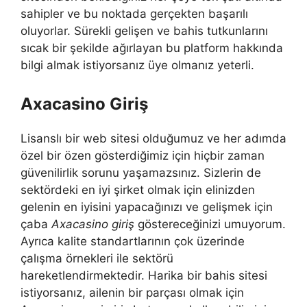
sahipler ve bu noktada gerçekten başarılı
oluyorlar. Sürekli gelişen ve bahis tutkunlarını
sıcak bir şekilde ağırlayan bu platform hakkında
bilgi almak istiyorsanız üye olmanız yeterli.
Axacasino Giriş
Lisanslı bir web sitesi olduğumuz ve her adımda
özel bir özen gösterdiğimiz için hiçbir zaman
güvenilirlik sorunu yaşamazsınız. Sizlerin de
sektördeki en iyi şirket olmak için elinizden
gelenin en iyisini yapacağınızı ve gelişmek için
çaba
Axacasino giriş
göstereceğinizi umuyorum.
Ayrıca kalite standartlarının çok üzerinde
çalışma örnekleri ile sektörü
hareketlendirmektedir. Harika bir bahis sitesi
istiyorsanız, ailenin bir parçası olmak için