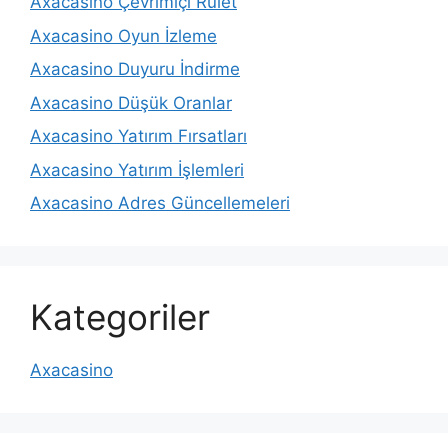
Axacasino Çevrimiçi Rulet
Axacasino Oyun İzleme
Axacasino Duyuru İndirme
Axacasino Düşük Oranlar
Axacasino Yatırım Fırsatları
Axacasino Yatırım İşlemleri
Axacasino Adres Güncellemeleri
Kategoriler
Axacasino