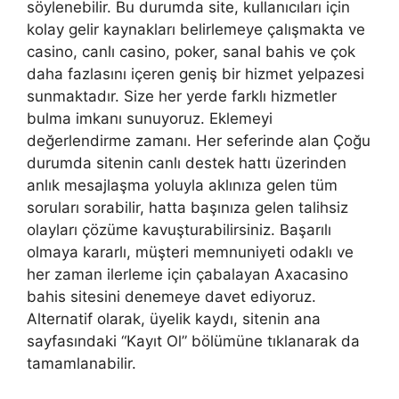
söylenebilir. Bu durumda site, kullanıcıları için
kolay gelir kaynakları belirlemeye çalışmakta ve
casino, canlı casino, poker, sanal bahis ve çok
daha fazlasını içeren geniş bir hizmet yelpazesi
sunmaktadır. Size her yerde farklı hizmetler
bulma imkanı sunuyoruz. Eklemeyi
değerlendirme zamanı. Her seferinde alan Çoğu
durumda sitenin canlı destek hattı üzerinden
anlık mesajlaşma yoluyla aklınıza gelen tüm
soruları sorabilir, hatta başınıza gelen talihsiz
olayları çözüme kavuşturabilirsiniz. Başarılı
olmaya kararlı, müşteri memnuniyeti odaklı ve
her zaman ilerleme için çabalayan Axacasino
bahis sitesini denemeye davet ediyoruz.
Alternatif olarak, üyelik kaydı, sitenin ana
sayfasındaki “Kayıt Ol” bölümüne tıklanarak da
tamamlanabilir.