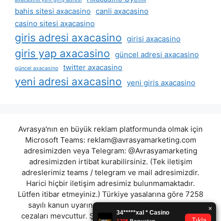
bahis sitesi axacasino
canli axacasino
casino sitesi axacasino
giris adresi axacasino
girisi axacasino
giris yap axacasino
güncel adresi axacasino
twitter axacasino
güncel axacasino
yeni adresi axacasino
yeni giris axacasino
Avrasya'nın en büyük reklam platformunda olmak için
Microsoft Teams:
reklam@avrasyamarketing.com
adresimizden veya Telegram: @Avrasyamarketing
adresimizden irtibat kurabilirsiniz. (Tek iletişim
adreslerimiz teams / telegram ve mail adresimizdir.
Harici hiçbir iletişim adresimiz bulunmamaktadır.
Lütfen itibar etmeyiniz.) Türkiye yasalarına göre 7258
sayılı kanun uyarınca yasa dışı bahis oynamanın
cezaları mevcuttur. Şu an bulunduğunuz site hiç bir