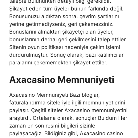
talepte bulunurken detaylı bilgi gereklidir.
Şikayet eden tüm üyeler bunun farkında değil.
Bonusunuzu aldıktan sonra, çevrim şartlarını
yerine getirmediyseniz, geri çekemezsiniz.
Bonuslarını almaktan şikayetçi olan üyeler,
bonuslarının derhal geri çekilmesini talep ettiler.
Sitenin oyun politikası nedeniyle çekim işlemi
durdurulmuştur. Sonuç olarak, bazı katılımcılar
paralarını çekememekten şikayet ettiler.
Axacasino Memnuniyeti
Axacasino Memnuniyeti Bazı bloglar,
faturalandırma siteleriyle ilgili memnuniyetlerini
paylaşır. Çeşitli siteler Axacasino memnuniyetini
araştırdı. Ortalama olarak, sonuçlar Buldum Her
zaman en son resmi bilgileri sizinle
paylaşacağız. Bildiğiniz gibi, Axacasino casino