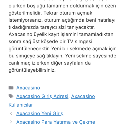
olurken boşluğu tamamen doldurmak için özen
gösterilmelidir. Tekrar oturum açmak
istemiyorsanız, oturum açtığımda beni hatırlayı
tıkladığınızda tarayıcı sizi tanıyacaktır.
Axacasino üyelik kayıt işlemini tamamladıktan
sonra sağ üst köşede bir TV simgesi
görüntülenecektir. Yeni bir sekmede açmak için
bu simgeye sağ tıklayın. Yeni sekme sayesinde
canlı maç izlerken diğer sayfaları da
görüntüleyebilirsiniz.
Kategoriler
Axacasino
Etiketler
Axacasino Giriş Adresi
,
Axacasino
Kullanıcılar
Axacasino Yeni Giriş
Axacasino Para Yatırma ve Çekme