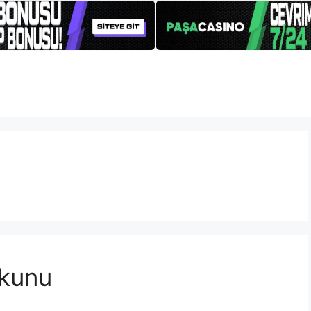
tkunu