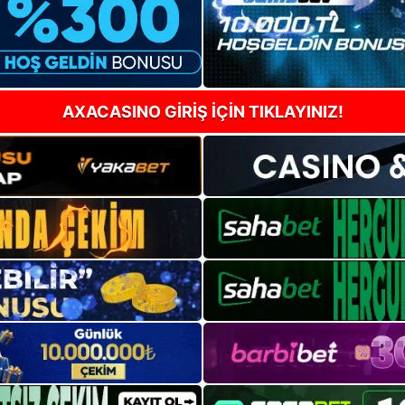
AXACASINO GİRİŞ İÇİN TIKLAYINIZ!