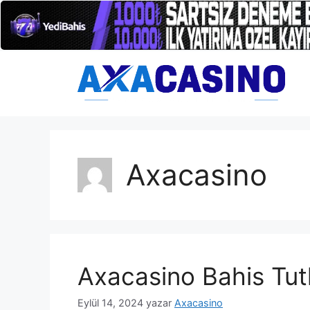
İçeriğe
atla
Axacasino
Axacasino Bahis Tu
Eylül 14, 2024
yazar
Axacasino