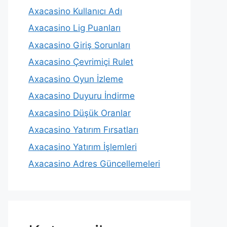
Axacasino Kullanıcı Adı
Axacasino Lig Puanları
Axacasino Giriş Sorunları
Axacasino Çevrimiçi Rulet
Axacasino Oyun İzleme
Axacasino Duyuru İndirme
Axacasino Düşük Oranlar
Axacasino Yatırım Fırsatları
Axacasino Yatırım İşlemleri
Axacasino Adres Güncellemeleri