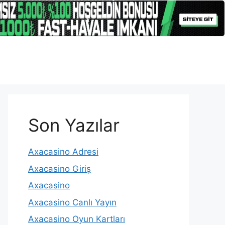
Son Yazılar
Axacasino Adresi
Axacasino Giriş
Axacasino
Axacasino Canlı Yayın
Axacasino Oyun Kartları